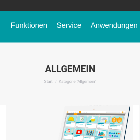
Funktionen
Service
Anwendungen
ALLGEMEIN
Sie befinden sich hier:
Start
Kategorie "Allgemein"