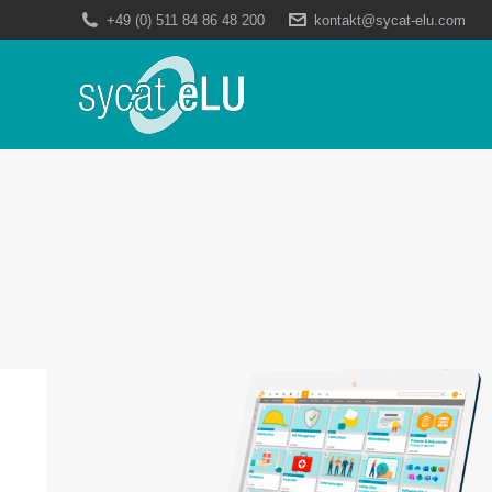
+49 (0) 511 84 86 48 200
kontakt@sycat-elu.com